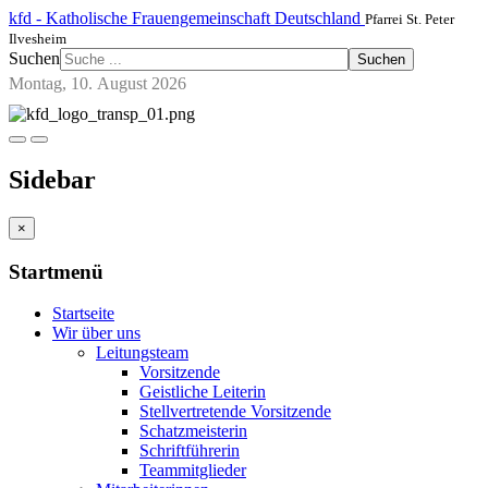
kfd - Katholische Frauengemeinschaft Deutschland
Pfarrei St. Peter
Ilvesheim
Suchen
Suchen
Montag, 10. August 2026
Sidebar
×
Startmenü
Startseite
Wir über uns
Leitungsteam
Vorsitzende
Geistliche Leiterin
Stellvertretende Vorsitzende
Schatzmeisterin
Schriftführerin
Teammitglieder