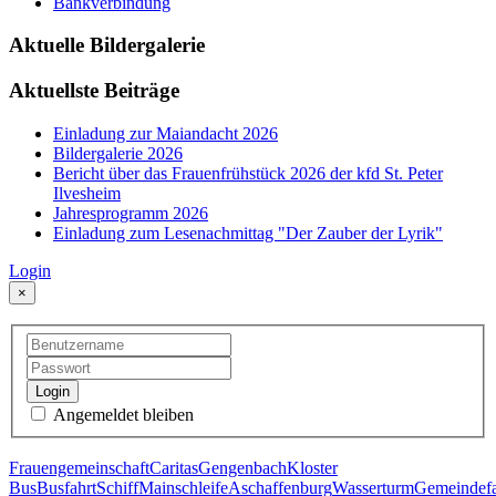
Bankverbindung
Aktuelle Bildergalerie
Aktuellste Beiträge
Einladung zur Maiandacht 2026
Bildergalerie 2026
Bericht über das Frauenfrühstück 2026 der kfd St. Peter
Ilvesheim
Jahresprogramm 2026
Einladung zum Lesenachmittag "Der Zauber der Lyrik"
Login
×
Login
Angemeldet bleiben
Frauengemeinschaft
Caritas
Gengenbach
Kloster
Bus
Busfahrt
Schiff
Mainschleife
Aschaffenburg
Wasserturm
Gemeindefa