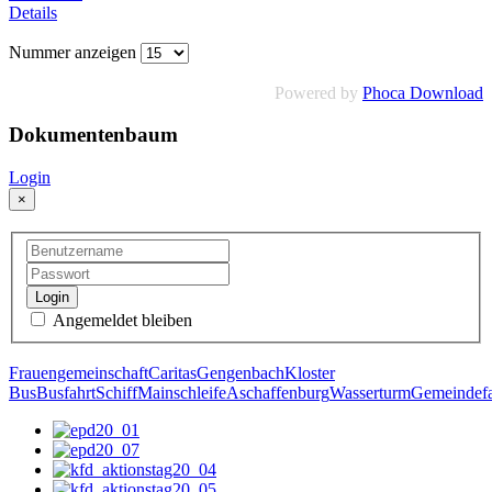
Details
Nummer anzeigen
Powered by
Phoca Download
Dokumentenbaum
Login
×
Login
Angemeldet bleiben
Frauengemeinschaft
Caritas
Gengenbach
Kloster
Bus
Busfahrt
Schiff
Mainschleife
Aschaffenburg
Wasserturm
Gemeindefa