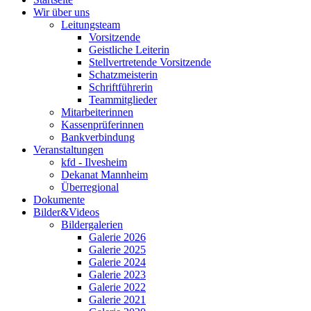
Wir über uns
Leitungsteam
Vorsitzende
Geistliche Leiterin
Stellvertretende Vorsitzende
Schatzmeisterin
Schriftführerin
Teammitglieder
Mitarbeiterinnen
Kassenprüferinnen
Bankverbindung
Veranstaltungen
kfd - Ilvesheim
Dekanat Mannheim
Überregional
Dokumente
Bilder&Videos
Bildergalerien
Galerie 2026
Galerie 2025
Galerie 2024
Galerie 2023
Galerie 2022
Galerie 2021