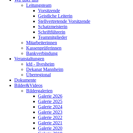
Leitungsteam
Vorsitzende
Geistliche Leiterin
Stellvertretende Vorsitzende
Schatzmeisterin
Schriftführerin
Teammitglieder
Mitarbeiterinnen
Kassenprüferinnen
Bankverbindung
Veranstaltungen
kfd - Ilvesheim
Dekanat Mannheim
Überregional
Dokumente
Bilder&Videos
Bildergalerien
Galerie 2026
Galerie 2025
Galerie 2024
Galerie 2023
Galerie 2022
Galerie 2021
Galerie 2020