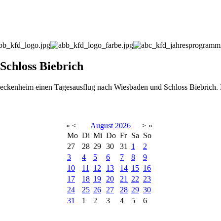
Schloss Biebrich
eckenheim einen Tagesausflug nach Wiesbaden und Schloss Biebrich. I
«
<
August
2026
>
»
Mo
Di
Mi
Do
Fr
Sa
So
27
28
29
30
31
1
2
3
4
5
6
7
8
9
10
11
12
13
14
15
16
17
18
19
20
21
22
23
24
25
26
27
28
29
30
31
1
2
3
4
5
6