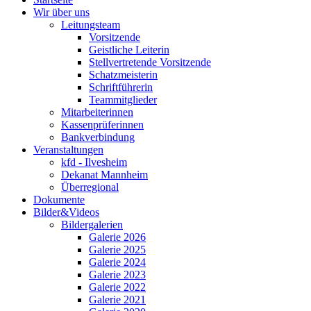
Wir über uns
Leitungsteam
Vorsitzende
Geistliche Leiterin
Stellvertretende Vorsitzende
Schatzmeisterin
Schriftführerin
Teammitglieder
Mitarbeiterinnen
Kassenprüferinnen
Bankverbindung
Veranstaltungen
kfd - Ilvesheim
Dekanat Mannheim
Überregional
Dokumente
Bilder&Videos
Bildergalerien
Galerie 2026
Galerie 2025
Galerie 2024
Galerie 2023
Galerie 2022
Galerie 2021