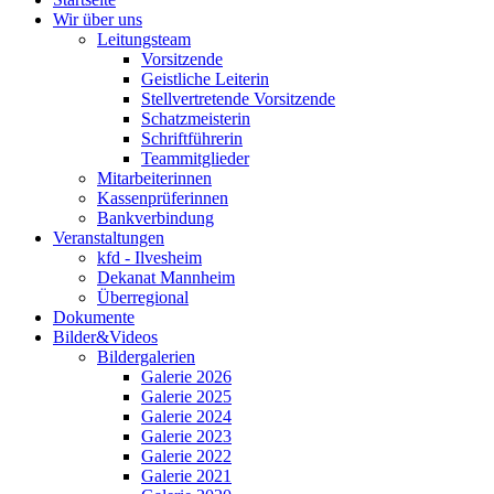
Wir über uns
Leitungsteam
Vorsitzende
Geistliche Leiterin
Stellvertretende Vorsitzende
Schatzmeisterin
Schriftführerin
Teammitglieder
Mitarbeiterinnen
Kassenprüferinnen
Bankverbindung
Veranstaltungen
kfd - Ilvesheim
Dekanat Mannheim
Überregional
Dokumente
Bilder&Videos
Bildergalerien
Galerie 2026
Galerie 2025
Galerie 2024
Galerie 2023
Galerie 2022
Galerie 2021