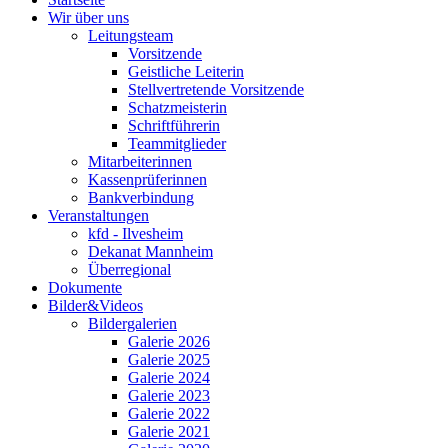
Wir über uns
Leitungsteam
Vorsitzende
Geistliche Leiterin
Stellvertretende Vorsitzende
Schatzmeisterin
Schriftführerin
Teammitglieder
Mitarbeiterinnen
Kassenprüferinnen
Bankverbindung
Veranstaltungen
kfd - Ilvesheim
Dekanat Mannheim
Überregional
Dokumente
Bilder&Videos
Bildergalerien
Galerie 2026
Galerie 2025
Galerie 2024
Galerie 2023
Galerie 2022
Galerie 2021