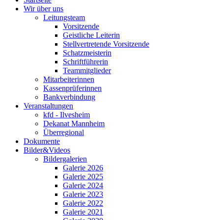
Wir über uns
Leitungsteam
Vorsitzende
Geistliche Leiterin
Stellvertretende Vorsitzende
Schatzmeisterin
Schriftführerin
Teammitglieder
Mitarbeiterinnen
Kassenprüferinnen
Bankverbindung
Veranstaltungen
kfd - Ilvesheim
Dekanat Mannheim
Überregional
Dokumente
Bilder&Videos
Bildergalerien
Galerie 2026
Galerie 2025
Galerie 2024
Galerie 2023
Galerie 2022
Galerie 2021