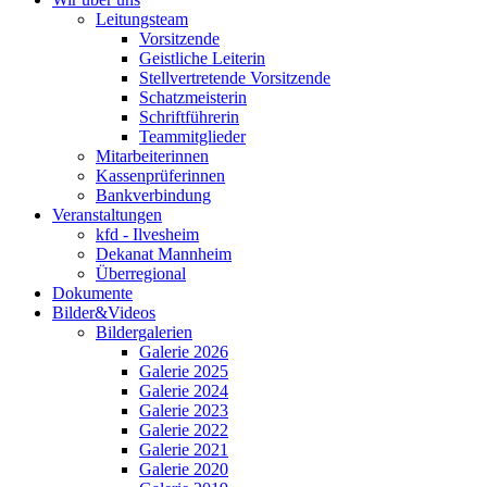
Leitungsteam
Vorsitzende
Geistliche Leiterin
Stellvertretende Vorsitzende
Schatzmeisterin
Schriftführerin
Teammitglieder
Mitarbeiterinnen
Kassenprüferinnen
Bankverbindung
Veranstaltungen
kfd - Ilvesheim
Dekanat Mannheim
Überregional
Dokumente
Bilder&Videos
Bildergalerien
Galerie 2026
Galerie 2025
Galerie 2024
Galerie 2023
Galerie 2022
Galerie 2021
Galerie 2020